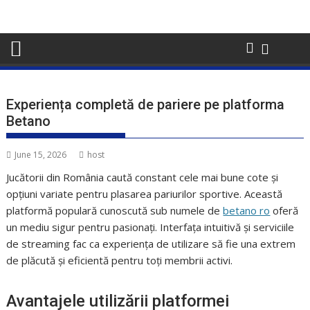
Skip
to
content
Experiența completă de pariere pe platforma
Betano
June 15, 2026
host
Jucătorii din România caută constant cele mai bune cote și
opțiuni variate pentru plasarea pariurilor sportive. Această
platformă populară cunoscută sub numele de
betano ro
oferă
un mediu sigur pentru pasionați. Interfața intuitivă și serviciile
de streaming fac ca experiența de utilizare să fie una extrem
de plăcută și eficientă pentru toți membrii activi.
Avantajele utilizării platformei