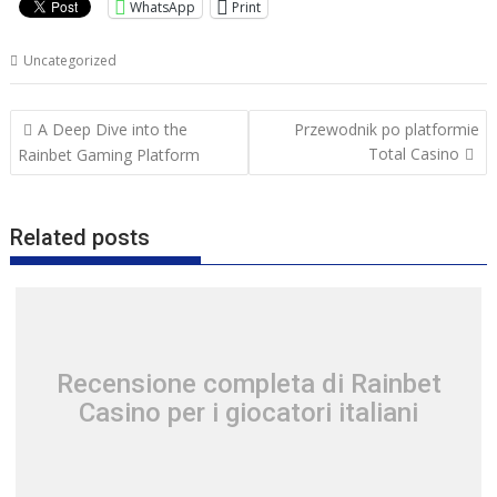
WhatsApp
Print
Uncategorized
Post
A Deep Dive into the
Przewodnik po platformie
navigation
Total Casino
Rainbet Gaming Platform
Related posts
Recensione completa di Rainbet
Casino per i giocatori italiani