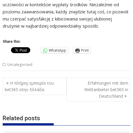
uczciwości w kontekście wypłaty środków. Niezależnie od
poziomu zaawansowania, każdy znajdzie tutaj coś, co pozwoli
mu czerpać satysfakcję z kibicowania swojej ulubionej
drużynie w najbardziej odpowiedzialny sposób.
Share this:
WhatsApp
Print
Uncategorized
Post
Η πλήρης εμπειρία του
Erfahrungen mit dem
navigation
bet365 στην Ελλάδα
Wettanbieter bet365 in
Deutschland
Related posts