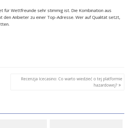
t für Wettfreunde sehr stimmig ist. Die Kombination aus
ht den Anbieter zu einer Top-Adresse. Wer auf Qualität setzt,
etten.
Recenzja Icecasino: Co warto wiedzieć o tej platformie
hazardowej?