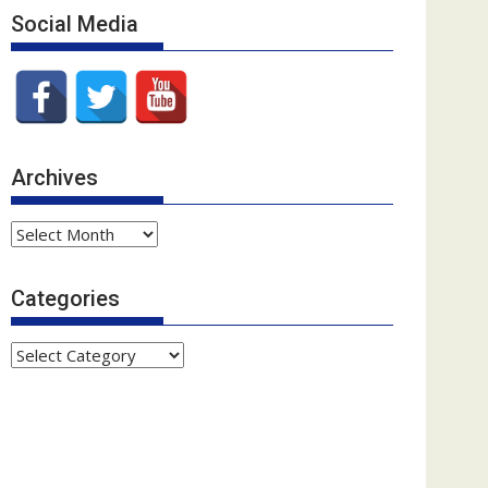
Social Media
Archives
Archives
Categories
Categories