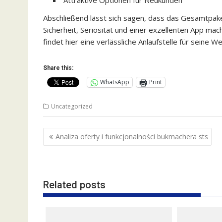
Abschließend lässt sich sagen, dass das Gesamtpake
Sicherheit, Seriosität und einer exzellenten App mac
findet hier eine verlässliche Anlaufstelle für seine W
Share this:
WhatsApp
Print
Uncategorized
Post
Analiza oferty i funkcjonalności bukmachera sts
navigation
Related posts