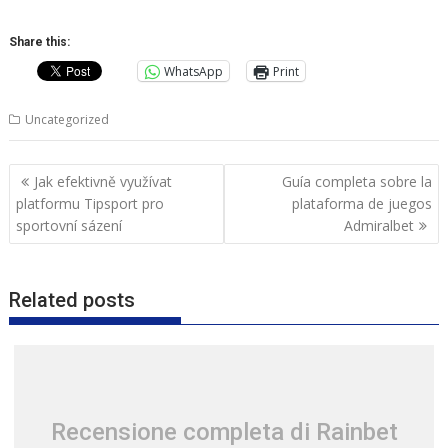
Share this:
WhatsApp
Print
Uncategorized
Post
Jak efektivně využívat
Guía completa sobre la
navigation
platformu Tipsport pro
plataforma de juegos
sportovní sázení
Admiralbet
Related posts
Recensione completa di Rainbet