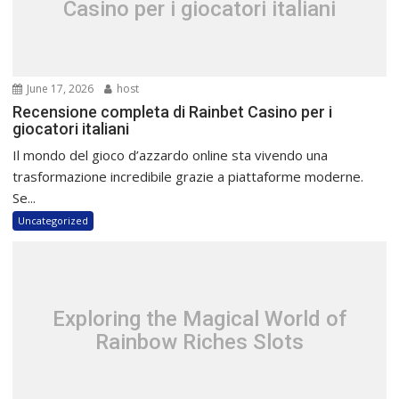
Casino per i giocatori italiani
June 17, 2026
host
Recensione completa di Rainbet Casino per i
giocatori italiani
Il mondo del gioco d’azzardo online sta vivendo una
trasformazione incredibile grazie a piattaforme moderne.
Se...
Uncategorized
Exploring the Magical World of
Rainbow Riches Slots