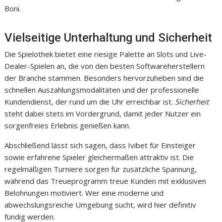
Boni.
Vielseitige Unterhaltung und Sicherheit
Die Spielothek bietet eine riesige Palette an Slots und Live-
Dealer-Spielen an, die von den besten Softwareherstellern
der Branche stammen. Besonders hervorzuheben sind die
schnellen Auszahlungsmodalitäten und der professionelle
Kundendienst, der rund um die Uhr erreichbar ist.
Sicherheit
steht dabei stets im Vordergrund, damit jeder Nutzer ein
sorgenfreies Erlebnis genießen kann.
Abschließend lässt sich sagen, dass Ivibet für Einsteiger
sowie erfahrene Spieler gleichermaßen attraktiv ist. Die
regelmäßigen Turniere sorgen für zusätzliche Spannung,
während das Treueprogramm treue Kunden mit exklusiven
Belohnungen motiviert. Wer eine moderne und
abwechslungsreiche Umgebung sucht, wird hier definitiv
fündig werden.