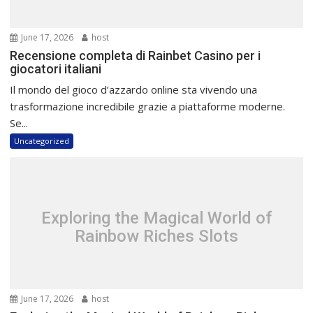
June 17, 2026
host
Recensione completa di Rainbet Casino per i
giocatori italiani
Il mondo del gioco d’azzardo online sta vivendo una
trasformazione incredibile grazie a piattaforme moderne.
Se...
Uncategorized
Exploring the Magical World of
Rainbow Riches Slots
June 17, 2026
host