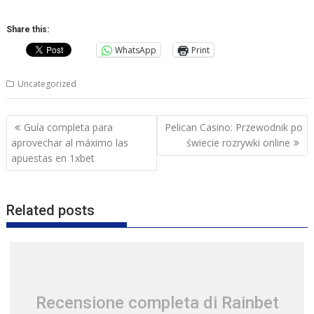
Share this:
WhatsApp
Print
Uncategorized
Post
Guía completa para
Pelican Casino: Przewodnik po
navigation
aprovechar al máximo las
świecie rozrywki online
apuestas en 1xbet
Related posts
Recensione completa di Rainbet