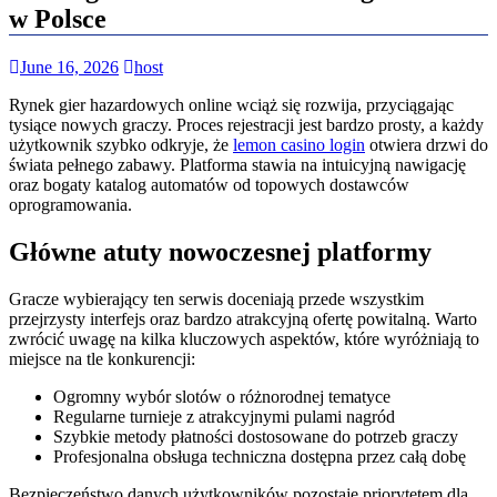
w Polsce
June 16, 2026
host
Rynek gier hazardowych online wciąż się rozwija, przyciągając
tysiące nowych graczy. Proces rejestracji jest bardzo prosty, a każdy
użytkownik szybko odkryje, że
lemon casino login
otwiera drzwi do
świata pełnego zabawy. Platforma stawia na intuicyjną nawigację
oraz bogaty katalog automatów od topowych dostawców
oprogramowania.
Główne atuty nowoczesnej platformy
Gracze wybierający ten serwis doceniają przede wszystkim
przejrzysty interfejs oraz bardzo atrakcyjną ofertę powitalną. Warto
zwrócić uwagę na kilka kluczowych aspektów, które wyróżniają to
miejsce na tle konkurencji:
Ogromny wybór slotów o różnorodnej tematyce
Regularne turnieje z atrakcyjnymi pulami nagród
Szybkie metody płatności dostosowane do potrzeb graczy
Profesjonalna obsługa techniczna dostępna przez całą dobę
Bezpieczeństwo danych użytkowników pozostaje priorytetem dla