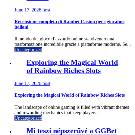
June 17, 2026
host
Recensione completa di Rainbet Casino per i giocatori
italiani
Il mondo del gioco d’azzardo online sta vivendo una
trasformazione incredibile grazie a piattaforme moderne. Se...
Uncategorized
Exploring the Magical World
of Rainbow Riches Slots
June 17, 2026
host
Exploring the Magical World of Rainbow Riches Slots
The landscape of online gaming is filled with vibrant themes
and rewarding mechanics that keep players...
Uncategorized
Mi teszi népszerűvé a GGBet