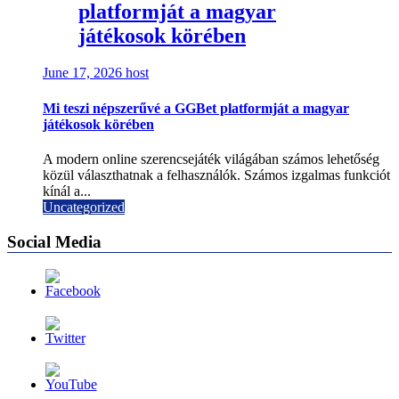
platformját a magyar
játékosok körében
June 17, 2026
host
Mi teszi népszerűvé a GGBet platformját a magyar
játékosok körében
A modern online szerencsejáték világában számos lehetőség
közül választhatnak a felhasználók. Számos izgalmas funkciót
kínál a...
Uncategorized
Social Media