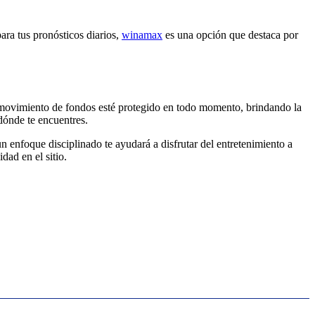
ara tus pronósticos diarios,
winamax
es una opción que destaca por
a movimiento de fondos esté protegido en todo momento, brindando la
 dónde te encuentres.
n enfoque disciplinado te ayudará a disfrutar del entretenimiento a
dad en el sitio.