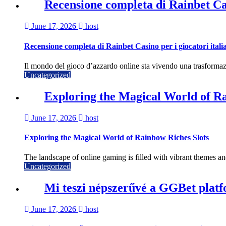
Recensione completa di Rainbet Casi
June 17, 2026
host
Recensione completa di Rainbet Casino per i giocatori itali
Il mondo del gioco d’azzardo online sta vivendo una trasformazi
Uncategorized
Exploring the Magical World of Ra
June 17, 2026
host
Exploring the Magical World of Rainbow Riches Slots
The landscape of online gaming is filled with vibrant themes a
Uncategorized
Mi teszi népszerűvé a GGBet plat
June 17, 2026
host