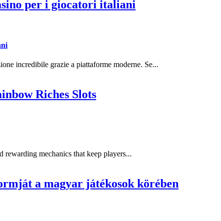
no per i giocatori italiani
ani
one incredibile grazie a piattaforme moderne. Se...
inbow Riches Slots
nd rewarding mechanics that keep players...
formját a magyar játékosok körében