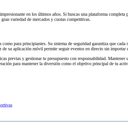
impresionante en los últimos años. Si buscas una plataforma completa p
su gran variedad de mercados y cuotas competitivas.
os como para principiantes. Su sistema de seguridad garantiza que cad
ez de su aplicación móvil permite seguir eventos en directo sin importar
icas previas y gestionar tu presupuesto con responsabilidad. Mantener u
ción para mantener la diversión como el objetivo principal de tu activi
ortivas