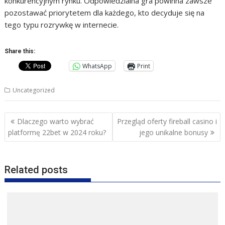
konkurencyjnym rynku. Odpowiedzialna gra powinna zawsze
pozostawać priorytetem dla każdego, kto decyduje się na
tego typu rozrywkę w internecie.
Share this:
WhatsApp
Print
Uncategorized
Post
Dlaczego warto wybrać
Przegląd oferty fireball casino i
navigation
platformę 22bet w 2024 roku?
jego unikalne bonusy
Related posts