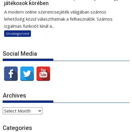
játékosok körében
A modern online szerencsejáték világában számos
lehetőség közül választhatnak a felhasználók. Számos
izgalmas funkciót kínál a...
Uncategorized
Social Media
Archives
Archives
Categories