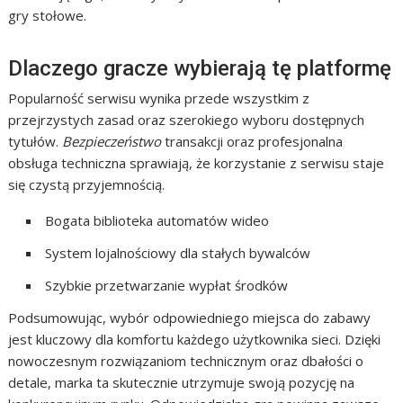
gry stołowe.
Dlaczego gracze wybierają tę platformę
Popularność serwisu wynika przede wszystkim z
przejrzystych zasad oraz szerokiego wyboru dostępnych
tytułów.
Bezpieczeństwo
transakcji oraz profesjonalna
obsługa techniczna sprawiają, że korzystanie z serwisu staje
się czystą przyjemnością.
Bogata biblioteka automatów wideo
System lojalnościowy dla stałych bywalców
Szybkie przetwarzanie wypłat środków
Podsumowując, wybór odpowiedniego miejsca do zabawy
jest kluczowy dla komfortu każdego użytkownika sieci. Dzięki
nowoczesnym rozwiązaniom technicznym oraz dbałości o
detale, marka ta skutecznie utrzymuje swoją pozycję na