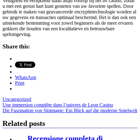
Veiligheid en eerlijkheid staan altijd voorop bij het nv casino, zodat
u met een gerust hart kunt genieten van uw favoriete spellen. Door
gebruik te maken van geavanceerde encryptietechnologie worden al
uw gegevens en transacties optimaal beschermd. Het is dan ook een
uitstekende bestemming voor zowel beginners als de meer ervaren
gokkers die houden van een kwalitatieve en betrouwbare
spelomgeving.
Share this:
WhatsApp
Print
Uncategorized
Post
Une immersion complète dans l’univers de Leon Casino
Die Faszination von Slotmagie: Ein Blick auf die moderne Spielwelt
navigation
Related posts
Recensione completa di