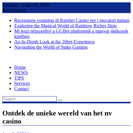
Skip
Saturday, August 8, 2026
to
Recent posts
content
Recensione completa di Rainbet Casino per i giocatori italiani
Exploring the Magical World of Rainbow Riches Slots
Mi teszi népszerűvé a GGBet platformját a magyar játékosok
körében
An In-Depth Look at the 20bet Experience
Navigating the World of Stake Gaming
Home
NEWS
TIPS
Services
Contact
Ontdek de unieke wereld van het nv
casino