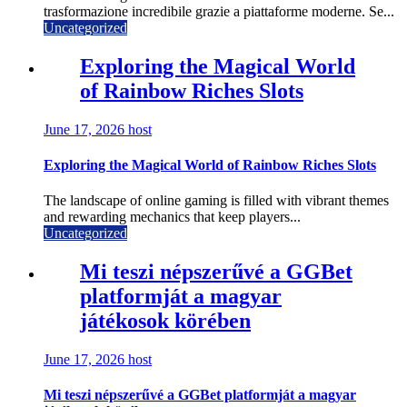
trasformazione incredibile grazie a piattaforme moderne. Se...
Uncategorized
Exploring the Magical World
of Rainbow Riches Slots
June 17, 2026
host
Exploring the Magical World of Rainbow Riches Slots
The landscape of online gaming is filled with vibrant themes
and rewarding mechanics that keep players...
Uncategorized
Mi teszi népszerűvé a GGBet
platformját a magyar
játékosok körében
June 17, 2026
host
Mi teszi népszerűvé a GGBet platformját a magyar