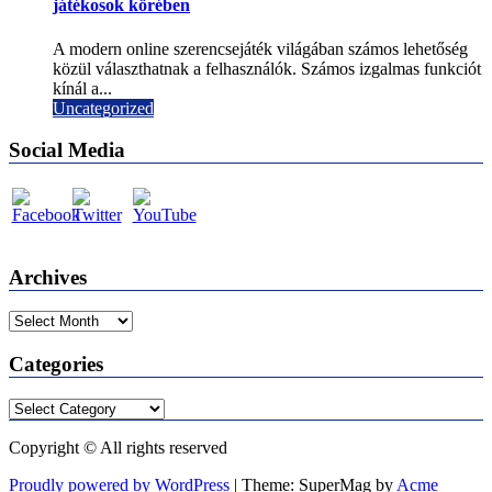
játékosok körében
A modern online szerencsejáték világában számos lehetőség
közül választhatnak a felhasználók. Számos izgalmas funkciót
kínál a...
Uncategorized
Social Media
Archives
Archives
Categories
Categories
Copyright © All rights reserved
Proudly powered by WordPress
|
Theme: SuperMag by
Acme