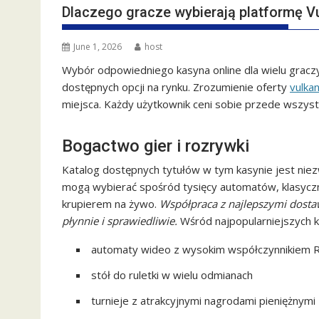
Dlaczego gracze wybierają platformę V
June 1, 2026
host
Wybór odpowiedniego kasyna online dla wielu grac
dostępnych opcji na rynku. Zrozumienie oferty
vulka
miejsca. Każdy użytkownik ceni sobie przede wszyst
Bogactwo gier i rozrywki
Katalog dostępnych tytułów w tym kasynie jest niez
mogą wybierać spośród tysięcy automatów, klasycz
krupierem na żywo.
Współpraca z najlepszymi dosta
płynnie i sprawiedliwie.
Wśród najpopularniejszych k
automaty wideo z wysokim współczynnikiem 
stół do ruletki w wielu odmianach
turnieje z atrakcyjnymi nagrodami pieniężnymi