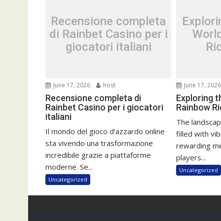
Recensione completa
Explori
di Rainbet Casino per i
Worl
giocatori italiani
Ri
June 17, 2026
host
June 17, 202
Recensione completa di
Exploring t
Rainbet Casino per i giocatori
Rainbow Ri
italiani
The landscap
Il mondo del gioco d’azzardo online
filled with v
sta vivendo una trasformazione
rewarding me
incredibile grazie a piattaforme
players...
moderne. Se...
Uncategorized
Uncategorized