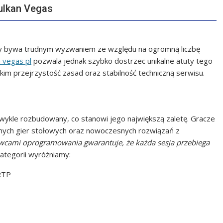
ulkan Vegas
zy bywa trudnym wyzwaniem ze względu na ogromną liczbę
n vegas pl
pozwala jednak szybko dostrzec unikalne atuty tego
kim przejrzystość zasad oraz stabilność techniczną serwisu.
wykle rozbudowany, co stanowi jego największą zaletę. Gracze
nych gier stołowych oraz nowoczesnych rozwiązań z
wcami oprogramowania gwarantuje, że każda sesja przebiega
ategorii wyróżniamy:
RTP