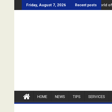
Skip
t Casino per i giocatori italiani
Exploring the Magical World of Rainb
Friday, August 7, 2026
Recent posts
to
content
HOME
NEWS
TIPS
SERVICES