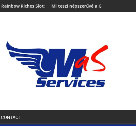
ow Riches Slots
Mi teszi népszerűvé a GGBet platformját a m
CONTACT