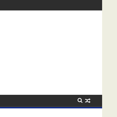
agyar játékosok körében
An In-Depth Look at the 20bet Experience