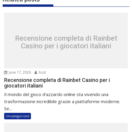
Recensione completa di Rainbet
Casino per i giocatori italiani
June 17, 2026
host
Recensione completa di Rainbet Casino per i
giocatori italiani
Il mondo del gioco d’azzardo online sta vivendo una
trasformazione incredibile grazie a piattaforme moderne.
Se...
Uncategorized