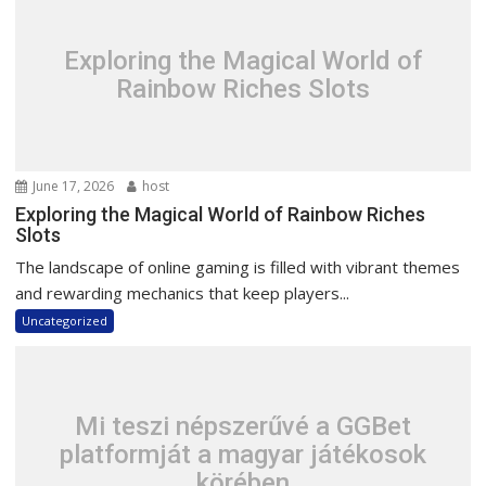
Exploring the Magical World of
Rainbow Riches Slots
June 17, 2026
host
Exploring the Magical World of Rainbow Riches
Slots
The landscape of online gaming is filled with vibrant themes
and rewarding mechanics that keep players...
Uncategorized
Mi teszi népszerűvé a GGBet
platformját a magyar játékosok
körében