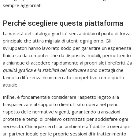
sempre aggiornati.
Perché scegliere questa piattaforma
La varietà del catalogo giochi è senza dubbio il punto di forza
principale che attira migliaia di utenti ogni giorno. Gli
sviluppatori hanno lavorato sodo per garantire un’esperienza
fluida sia da computer che da dispositivi mobili, permettendo
a chiunque di accedere rapidamente ai propri slot preferiti.
La
qualità grafica e la stabilità del software
sono dettagli che
fanno la differenza in un mercato competitivo come quello
attuale.
Infine, è fondamentale considerare l’aspetto legato alla
trasparenza e al supporto clienti. Il sito opera nel pieno
rispetto delle normative vigenti, garantendo transazioni
protette e tempi di prelievo ottimizzati per soddisfare ogni
necessità. Chiunque cerchi un ambiente affidabile troverà qui
un partner ideale per le proprie sessioni di intrattenimento