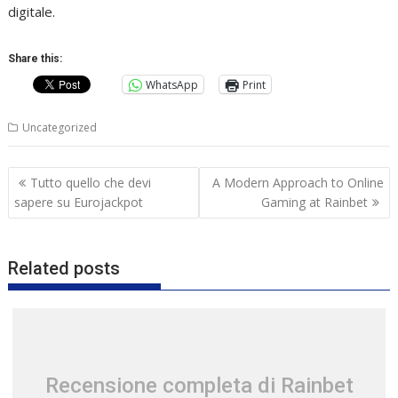
digitale.
Share this:
WhatsApp
Print
Uncategorized
Post
Tutto quello che devi
A Modern Approach to Online
navigation
sapere su Eurojackpot
Gaming at Rainbet
Related posts
Recensione completa di Rainbet