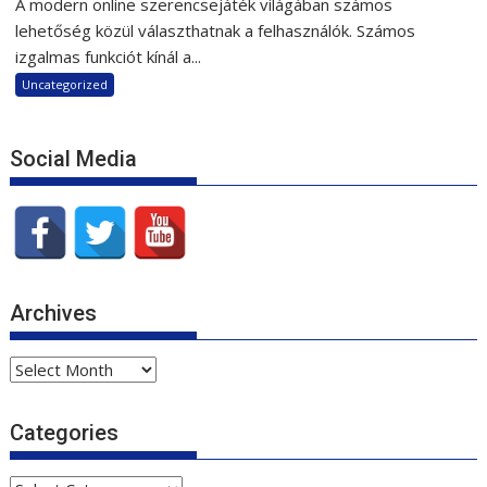
A modern online szerencsejáték világában számos
lehetőség közül választhatnak a felhasználók. Számos
izgalmas funkciót kínál a...
Uncategorized
Social Media
Archives
Archives
Categories