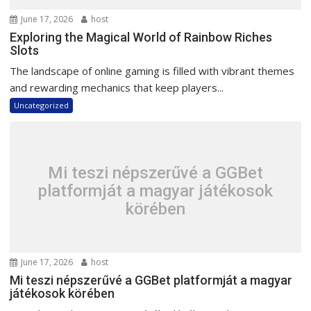
June 17, 2026
host
Exploring the Magical World of Rainbow Riches
Slots
The landscape of online gaming is filled with vibrant themes
and rewarding mechanics that keep players...
Uncategorized
Mi teszi népszerűvé a GGBet
platformját a magyar játékosok
körében
June 17, 2026
host
Mi teszi népszerűvé a GGBet platformját a magyar
játékosok körében