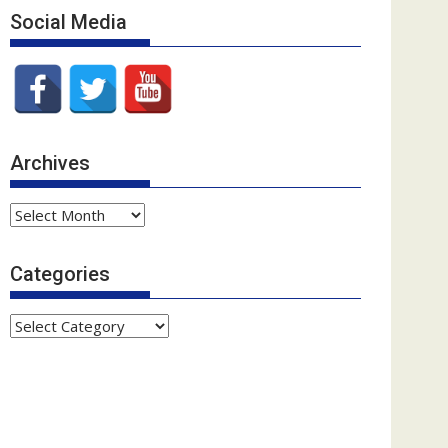
Social Media
Archives
Archives
Categories
Categories