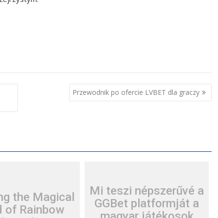
Przewodnik po ofercie LVBET dla graczy
Mi teszi népszerűvé a
ng the Magical
GGBet platformját a
d of Rainbow
magyar játékosok