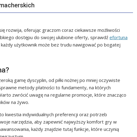
kmacherskich
ę rozwija, oferując graczom coraz ciekawsze możliwości
ybkiego dostępu do swojej ulubione oferty, sprawdź
efortuna
wi, każdy użytkownik może bez trudu nawigować po bogatej
ma?
roką gamę dyscyplin, od piłki nożnej po mniej oczywiste
sprawne metody płatności to fundamenty, na których
Warto zwrócić uwagę na regularne promocje, które znacząco
ików na żywo.
kwestia indywidualnych preferencji oraz potrzeb
swoje narzędzia, aby zapewnić najwyższy komfort gry w
wansowania, każdy znajdzie tutaj funkcje, które uczynią
zejrzystym.