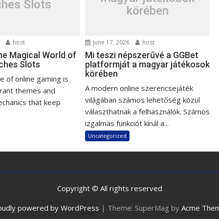
ches Slots
körében
6
host
June 17, 2026
host
he Magical World of
Mi teszi népszerűvé a GGBet
ches Slots
platformját a magyar játékosok
körében
e of online gaming is
A modern online szerencsejáték
ibrant themes and
világában számos lehetőség közül
chanics that keep
választhatnak a felhasználók. Számos
izgalmas funkciót kínál a...
Uncategorized
Copyright © All rights reserved
oudly powered by WordPress
|
Theme: SuperMag by
Acme The