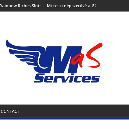
w Riches Slots
Mi teszi népszerűvé a GGBet platformját a ma
CONTACT