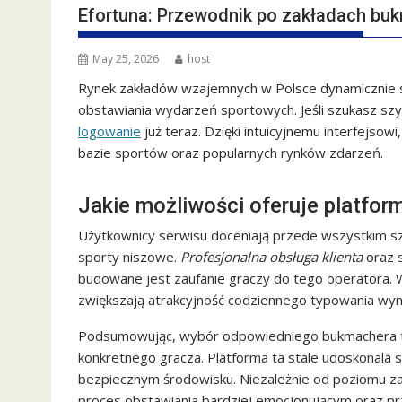
Efortuna: Przewodnik po zakładach bu
May 25, 2026
host
Rynek zakładów wzajemnych w Polsce dynamicznie si
obstawiania wydarzeń sportowych. Jeśli szukasz sz
logowanie
już teraz. Dzięki intuicyjnemu interfejso
bazie sportów oraz popularnych rynków zdarzeń.
Jakie możliwości oferuje platfor
Użytkownicy serwisu doceniają przede wszystkim sze
sporty niszowe.
Profesjonalna obsługa klienta
oraz 
budowane jest zaufanie graczy do tego operatora. 
zwiększają atrakcyjność codziennego typowania wyn
Podsumowując, wybór odpowiedniego bukmachera to 
konkretnego gracza. Platforma ta stale udoskonala 
bezpiecznym środowisku. Niezależnie od poziomu zaa
proces obstawiania bardziej emocjonującym oraz pr