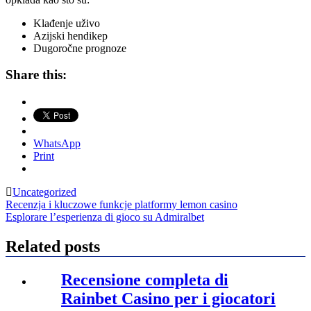
Klađenje uživo
Azijski hendikep
Dugoročne prognoze
Share this:
WhatsApp
Print
Uncategorized
Post
Recenzja i kluczowe funkcje platformy lemon casino
Esplorare l’esperienza di gioco su Admiralbet
navigation
Related posts
Recensione completa di
Rainbet Casino per i giocatori