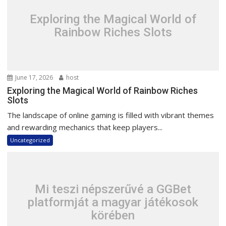
Exploring the Magical World of
Rainbow Riches Slots
June 17, 2026
host
Exploring the Magical World of Rainbow Riches
Slots
The landscape of online gaming is filled with vibrant themes
and rewarding mechanics that keep players...
Uncategorized
Mi teszi népszerűvé a GGBet
platformját a magyar játékosok
körében