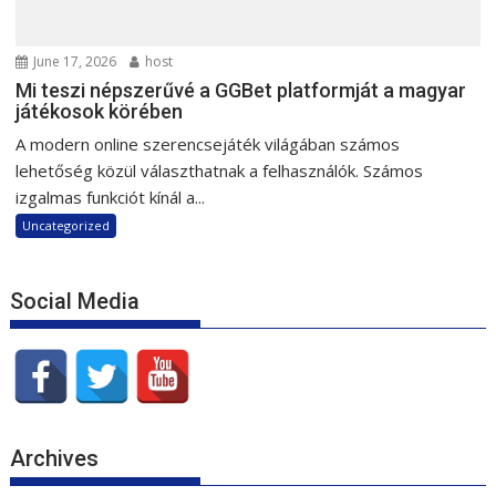
June 17, 2026
host
Mi teszi népszerűvé a GGBet platformját a magyar
játékosok körében
A modern online szerencsejáték világában számos
lehetőség közül választhatnak a felhasználók. Számos
izgalmas funkciót kínál a...
Uncategorized
Social Media
Archives