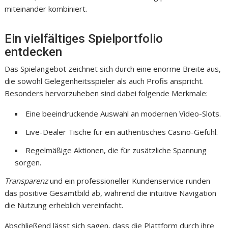
miteinander kombiniert.
Ein vielfältiges Spielportfolio
entdecken
Das Spielangebot zeichnet sich durch eine enorme Breite aus,
die sowohl Gelegenheitsspieler als auch Profis anspricht.
Besonders hervorzuheben sind dabei folgende Merkmale:
Eine beeindruckende Auswahl an modernen Video-Slots.
Live-Dealer Tische für ein authentisches Casino-Gefühl.
Regelmäßige Aktionen, die für zusätzliche Spannung
sorgen.
Transparenz
und ein professioneller Kundenservice runden
das positive Gesamtbild ab, während die intuitive Navigation
die Nutzung erheblich vereinfacht.
Abschließend lässt sich sagen, dass die Plattform durch ihre