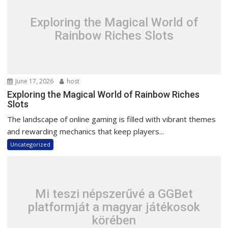
Exploring the Magical World of
Rainbow Riches Slots
June 17, 2026
host
Exploring the Magical World of Rainbow Riches
Slots
The landscape of online gaming is filled with vibrant themes
and rewarding mechanics that keep players...
Uncategorized
Mi teszi népszerűvé a GGBet
platformját a magyar játékosok
körében