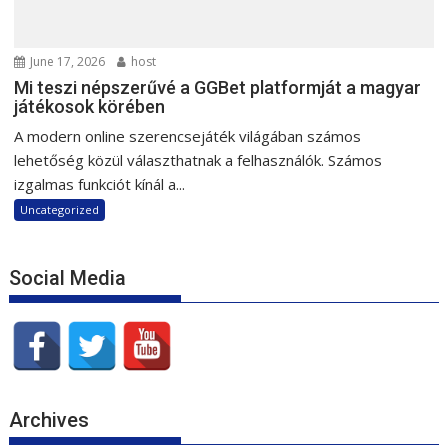
June 17, 2026
host
Mi teszi népszerűvé a GGBet platformját a magyar
játékosok körében
A modern online szerencsejáték világában számos
lehetőség közül választhatnak a felhasználók. Számos
izgalmas funkciót kínál a...
Uncategorized
Social Media
Archives