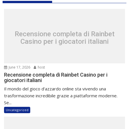
Recensione completa di Rainbet
Casino per i giocatori italiani
June 17, 2026
host
Recensione completa di Rainbet Casino per i
giocatori italiani
Il mondo del gioco d’azzardo online sta vivendo una
trasformazione incredibile grazie a piattaforme moderne.
Se...
Uncategorized