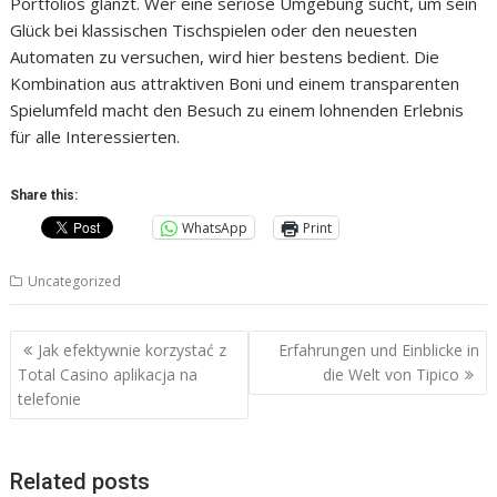
Portfolios glänzt. Wer eine seriöse Umgebung sucht, um sein
Glück bei klassischen Tischspielen oder den neuesten
Automaten zu versuchen, wird hier bestens bedient. Die
Kombination aus attraktiven Boni und einem transparenten
Spielumfeld macht den Besuch zu einem lohnenden Erlebnis
für alle Interessierten.
Share this:
WhatsApp
Print
Uncategorized
Post
Jak efektywnie korzystać z
Erfahrungen und Einblicke in
navigation
Total Casino aplikacja na
die Welt von Tipico
telefonie
Related posts