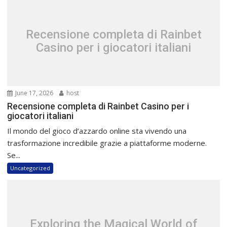
Recensione completa di Rainbet
Casino per i giocatori italiani
June 17, 2026
host
Recensione completa di Rainbet Casino per i
giocatori italiani
Il mondo del gioco d’azzardo online sta vivendo una
trasformazione incredibile grazie a piattaforme moderne.
Se...
Uncategorized
Exploring the Magical World of