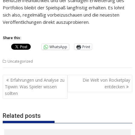
Benutzerfreundlichkeit und der ständigen Erweiterung des
Portfolios bleibt der Spielspaß langfristig erhalten. Es lohnt
sich also, regelmäßig vorbeizuschauen und die neuesten
Veröffentlichungen direkt auszuprobieren.
Share this:
WhatsApp
Print
Uncategorized
Post
Erfahrungen und Analyse zu
Die Welt von Rocketplay
navigation
Tipwin: Was Spieler wissen
entdecken
sollten
Related posts