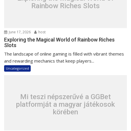
Rainbow Riches Slots
June 17, 2026
host
Exploring the Magical World of Rainbow Riches
Slots
The landscape of online gaming is filled with vibrant themes
and rewarding mechanics that keep players...
Uncategorized
Mi teszi népszerűvé a GGBet
platformját a magyar játékosok
körében