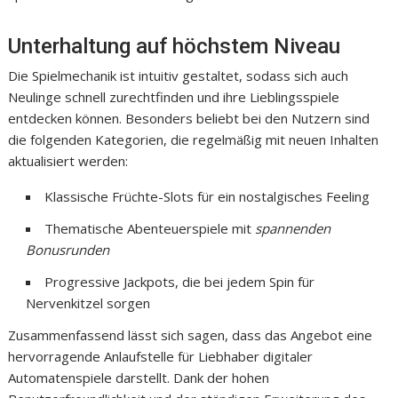
Unterhaltung auf höchstem Niveau
Die Spielmechanik ist intuitiv gestaltet, sodass sich auch
Neulinge schnell zurechtfinden und ihre Lieblingsspiele
entdecken können. Besonders beliebt bei den Nutzern sind
die folgenden Kategorien, die regelmäßig mit neuen Inhalten
aktualisiert werden:
Klassische Früchte-Slots für ein nostalgisches Feeling
Thematische Abenteuerspiele mit
spannenden
Bonusrunden
Progressive Jackpots, die bei jedem Spin für
Nervenkitzel sorgen
Zusammenfassend lässt sich sagen, dass das Angebot eine
hervorragende Anlaufstelle für Liebhaber digitaler
Automatenspiele darstellt. Dank der hohen