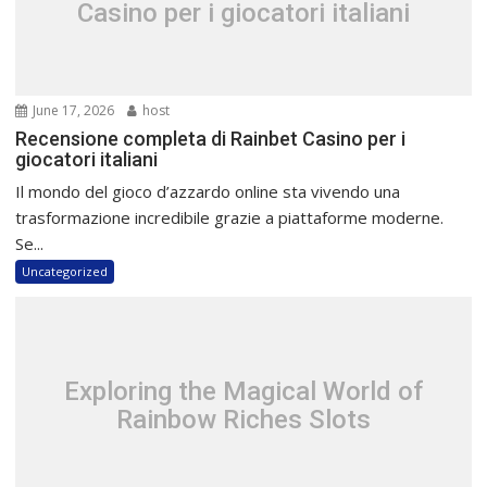
Casino per i giocatori italiani
June 17, 2026
host
Recensione completa di Rainbet Casino per i
giocatori italiani
Il mondo del gioco d’azzardo online sta vivendo una
trasformazione incredibile grazie a piattaforme moderne.
Se...
Uncategorized
Exploring the Magical World of
Rainbow Riches Slots