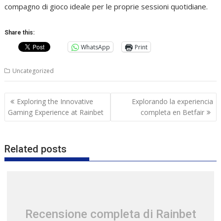
compagno di gioco ideale per le proprie sessioni quotidiane.
Share this:
WhatsApp
Print
Uncategorized
Post
Exploring the Innovative
Explorando la experiencia
navigation
Gaming Experience at Rainbet
completa en Betfair
Related posts
Recensione completa di Rainbet