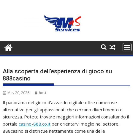
Skip
to
content
Alla scoperta dell’esperienza di gioco su
888casino
May 20, 2026
host
Il panorama del gioco d’azzardo digitale offre numerose
alternative per gli appassionati che cercano divertimento e
sicurezza. Potete trovare maggiori informazioni consultando il
portale
casino-888.co.it
per orientarvi meglio nel settore.
888casino si distingue nettamente come una delle