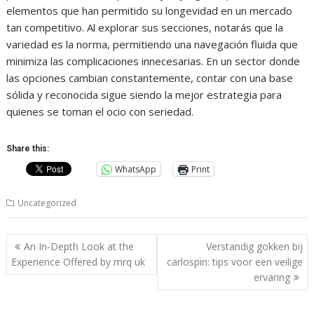
elementos que han permitido su longevidad en un mercado
tan competitivo. Al explorar sus secciones, notarás que la
variedad es la norma, permitiendo una navegación fluida que
minimiza las complicaciones innecesarias. En un sector donde
las opciones cambian constantemente, contar con una base
sólida y reconocida sigue siendo la mejor estrategia para
quienes se toman el ocio con seriedad.
Share this:
WhatsApp
Print
Uncategorized
Post
An In-Depth Look at the
Verstandig gokken bij
navigation
Experience Offered by mrq uk
carlospin: tips voor een veilige
ervaring