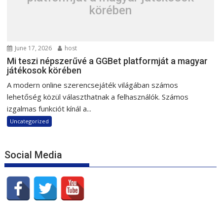
körében
June 17, 2026
host
Mi teszi népszerűvé a GGBet platformját a magyar
játékosok körében
A modern online szerencsejáték világában számos
lehetőség közül választhatnak a felhasználók. Számos
izgalmas funkciót kínál a...
Uncategorized
Social Media