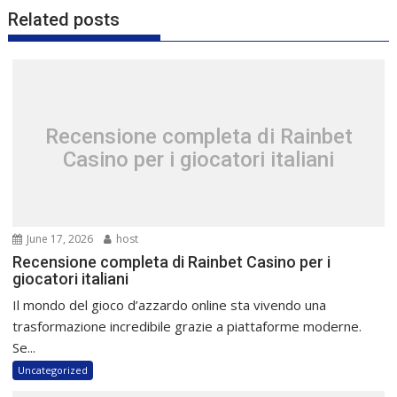
Related posts
Recensione completa di Rainbet
Casino per i giocatori italiani
June 17, 2026
host
Recensione completa di Rainbet Casino per i
giocatori italiani
Il mondo del gioco d’azzardo online sta vivendo una
trasformazione incredibile grazie a piattaforme moderne.
Se...
Uncategorized