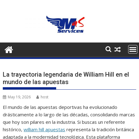
Skip
to
content
La trayectoria legendaria de William Hill en el
mundo de las apuestas
May 19, 2026
host
El mundo de las apuestas deportivas ha evolucionado
drásticamente a lo largo de las décadas, consolidando marcas
que hoy son pilares en la industria. Si buscas un referente
histórico,
william hill apuestas
representa la tradición británica
adaptada a la modernidad tecnológica. Esta plataforma