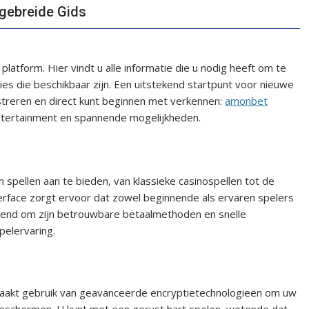
gebreide Gids
platform. Hier vindt u alle informatie die u nodig heeft om te
es die beschikbaar zijn. Een uitstekend startpunt voor nieuwe
gistreren en direct kunt beginnen met verkennen:
amonbet
entertainment en spannende mogelijkheden.
spellen aan te bieden, van klassieke casinospellen tot de
erface zorgt ervoor dat zowel beginnende als ervaren spelers
ekend om zijn betrouwbare betaalmethoden en snelle
pelervaring.
 maakt gebruik van geavanceerde encryptietechnologieën om uw
 beschermen. U kunt met een gerust hart spelen, wetende dat