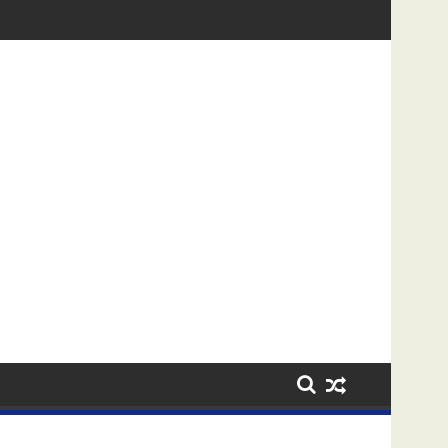
a magyar játékosok körében
An In-Depth Look at the 20bet Experience